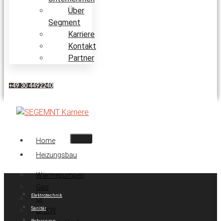
Über
Segment
Karriere
Kontakt
Partner
+49 30 4492240
Home
Heizungsbau
Wärmepumpen
Gas
Elektrotechnik
Öl
Sanitär
BHKW
Referenzen