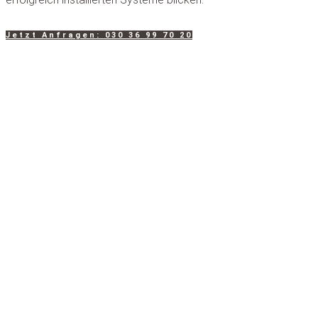
Jetzt Anfragen: 030 36 99 70 20
Jedes Projekt
beginnt mit einem
Gespräch
Unser erfahrenes Team steht bereit, um Ihre Vision Wirklichkeit
werden zu lassen. Kontaktieren Sie uns jetzt, um Ihr Projekt zu