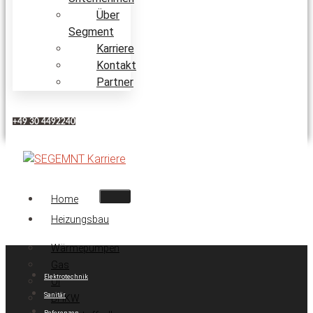
Über
Segment
Karriere
Kontakt
Partner
+49 30 4492240
Home
Heizungsbau
Wärmepumpen
Gas
Elektrotechnik
Öl
Sanitär
BHKW
Referenzen